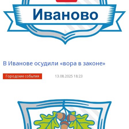
В Иванове осудили «вора в законе»
Городские события
13.08.2025 18:23