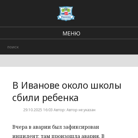
МЕНЮ
Региональные новости
В стране и мире
Происшествия
В Иванове около школы
Городские события
сбили ребенка
29.10.2025 16:03 Автор: Автор не указан
Вчера в аварии был зафиксирован
инцидент: там произошла авария. В