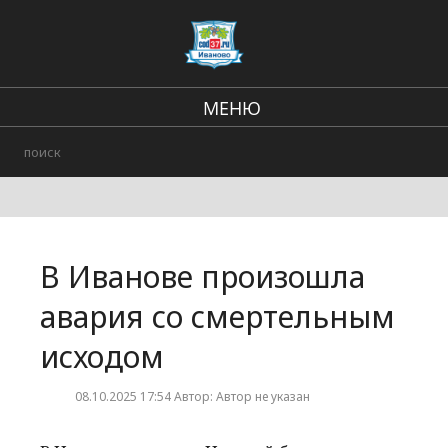
МЕНЮ
Региональные новости
В стране и мире
Происшествия
В Иванове произошла
Городские события
авария со смертельным
исходом
08.10.2025 17:54 Автор: Автор не указан