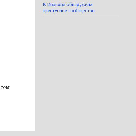
В Иванове обнаружили
преступное сообщество
этом