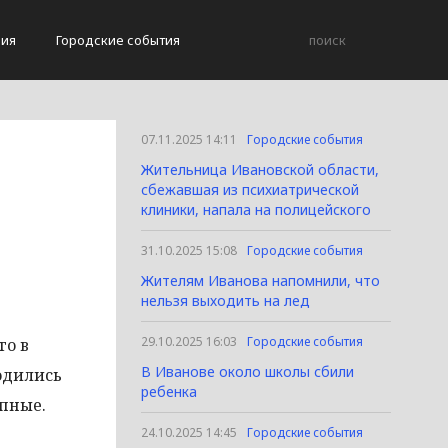
вия
Городские события
07.11.2025 14:11
Городские события
Жительница Ивановской области,
сбежавшая из психиатрической
клиники, напала на полицейского
31.10.2025 15:08
Городские события
Жителям Иванова напомнили, что
нельзя выходить на лед
29.10.2025 16:03
Городские события
го в
В Иванове около школы сбили
одились
ребенка
пные.
24.10.2025 14:45
Городские события