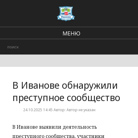
МЕНЮ
Региональные новости
В стране и мире
Происшествия
В Иванове обнаружили
Городские события
преступное сообщество
24.10.2025 14:45 Автор: Автор не указан
В Иванове выявили деятельность
преступного сообщества, участники