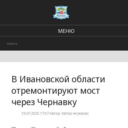
МЕНЮ
Региональные новости
В стране и мире
Происшествия
В Ивановской области
Городские события
отремонтируют мост
через Чернавку
16.07.2025 17:57 Автор: Автор не указан