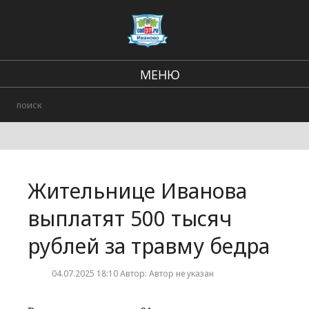
МЕНЮ
Региональные новости
В стране и мире
Происшествия
Жительнице Иванова
Городские события
выплатят 500 тысяч
рублей за травму бедра
04.07.2025 18:10 Автор: Автор не указан