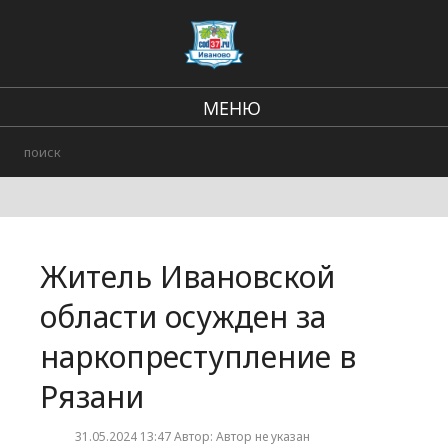
МЕНЮ
Региональные новости
В стране и мире
Происшествия
Житель Ивановской
Городские события
области осужден за
наркопреступление в
Рязани
31.05.2024 13:47 Автор: Автор не указан